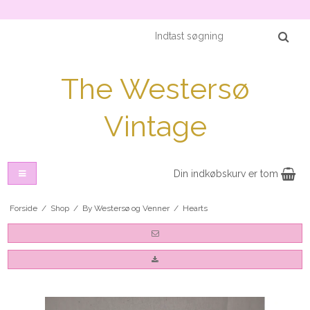
The Westersø
Vintage
Din indkøbskurv er tom
Forside
/
Shop
/
By Westersø og Venner
/
Hearts