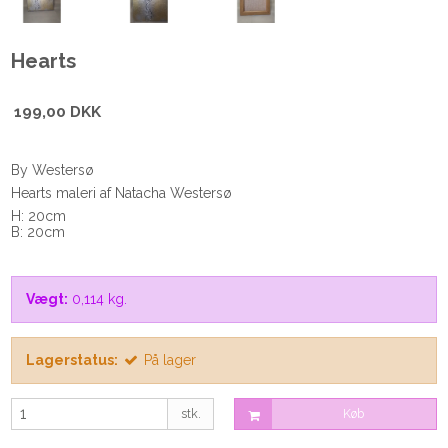
Hearts
199,00 DKK
By Westersø
Hearts maleri af Natacha Westersø
H: 20cm
B: 20cm
Vægt:
0,114
kg.
Lagerstatus:
På lager
stk.
Køb