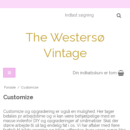
The Westersø
Vintage
Din indkøbskurv er tom
Forside
/
Customize
Customize
Customize og opgradering er også en mulighed. Her tager
betales pr arbejdstime og vi kan være behjælpelige med en
masse indenfor DIY og opgraderinger af småmøbler. Skal der
større arbejde til så tag endelig fat i os. Vi har aftaler med flere
fagfolk til både sparring og/eller udførelse, hvor vores evner ikke