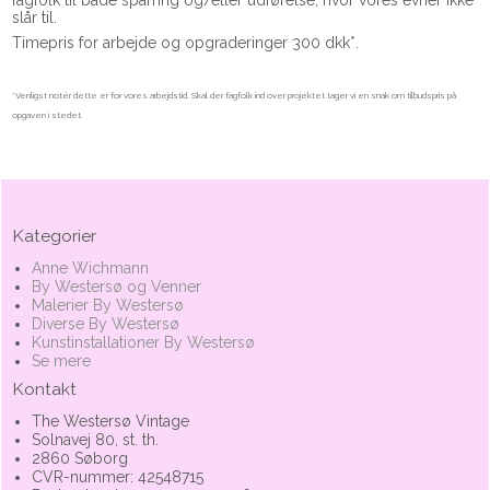
slår til.
Timepris for arbejde og opgraderinger 300 dkk*.
*Venligst notér dette er for vores arbejdstid. Skal der fagfolk ind over projektet tager vi en snak om tilbudspris på
opgaven i stedet.
Kategorier
Anne Wichmann
By Westersø og Venner
Malerier By Westersø
Diverse By Westersø
Kunstinstallationer By Westersø
Se mere
Kontakt
The Westersø Vintage
Solnavej 80, st. th.
2860 Søborg
CVR-nummer: 42548715