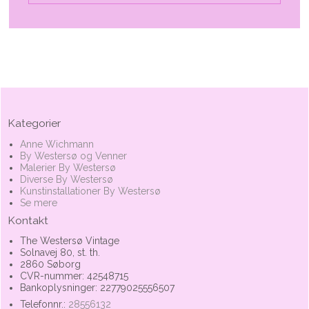
Kategorier
Anne Wichmann
By Westersø og Venner
Malerier By Westersø
Diverse By Westersø
Kunstinstallationer By Westersø
Se mere
Kontakt
The Westersø Vintage
Solnavej 80, st. th.
2860 Søborg
CVR-nummer: 42548715
Bankoplysninger: 22779025556507
Telefonnr.:
28556132