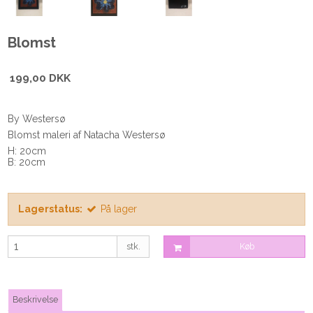
Blomst
199,00 DKK
By Westersø
Blomst maleri af Natacha Westersø
H: 20cm
B: 20cm
Lagerstatus:
På lager
stk.
Køb
Beskrivelse