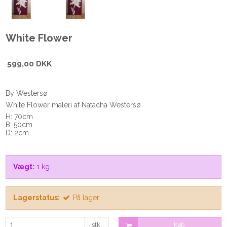
White Flower
599,00 DKK
By Westersø
White Flower maleri af Natacha Westersø
H: 70cm
B: 50cm
D: 2cm
Vægt:
1
kg.
Lagerstatus:
På lager
stk.
Køb