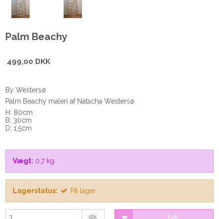
Palm Beachy
499,00 DKK
By Westersø
Palm Beachy maleri af Natacha Westersø
H: 80cm
B: 30cm
D: 1,5cm
Vægt:
0,7
kg.
Lagerstatus:
På lager
stk.
Køb