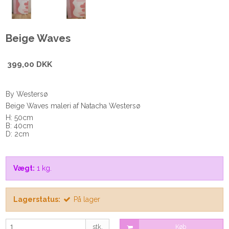
Beige Waves
399,00 DKK
By Westersø
Beige Waves maleri af Natacha Westersø
H: 50cm
B: 40cm
D: 2cm
Vægt:
1
kg.
Lagerstatus:
På lager
stk.
Køb