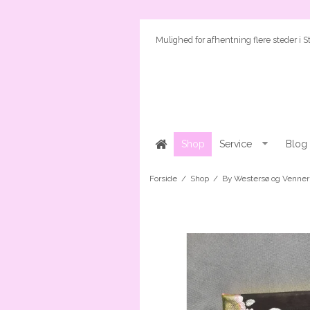
Mulighed for afhentning flere steder i
Shop
Service
Blog
Forside
/
Shop
/
By Westersø og Venner