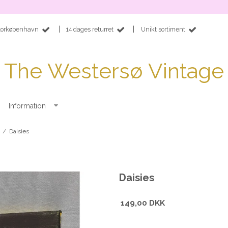
|
|
 Storkøbenhavn
14 dages returret
Unikt sortiment
The Westersø Vintage
Information
/
Daisies
Daisies
149,00 DKK