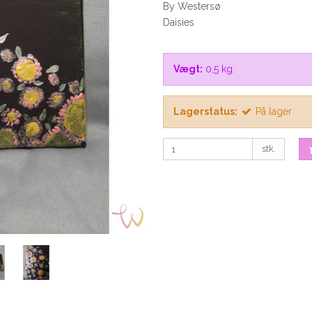
By Westersø
Daisies
Vægt:
0,5
kg.
Lagerstatus:
På lager
stk.